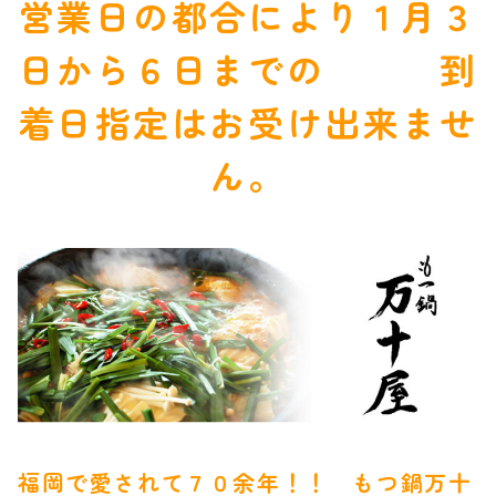
営業日の都合により１月３
日から６日までの 到
着日指定はお受け出来ませ
ん。
福岡で愛されて７０余年！！ もつ鍋万十